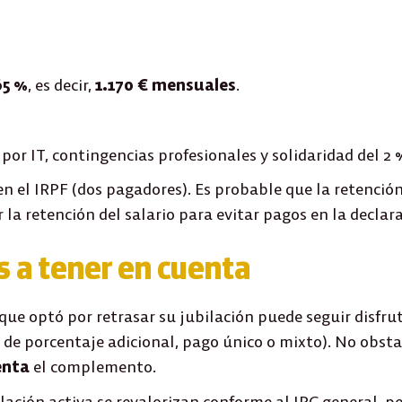
65 %
, es decir,
1.170 € mensuales
.
 por IT, contingencias profesionales y solidaridad del 2 
n el IRPF (dos pagadores). Es probable que la retención
 la retención del salario para evitar pagos en la declar
s a tener en cuenta
a que optó por retrasar su jubilación puede seguir disfr
e porcentaje adicional, pago único o mixto). No obsta
enta
el complemento.
ilación activa se revalorizan conforme al IPC general, pe