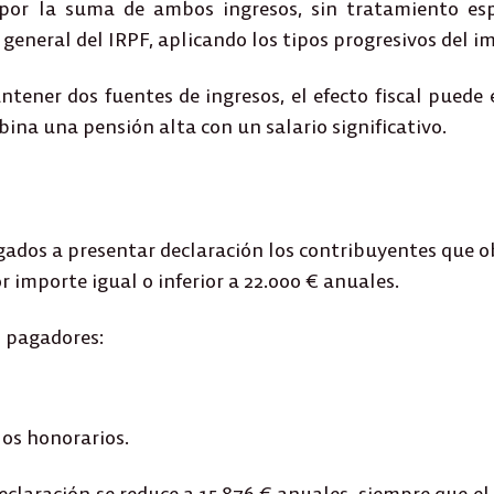
por la suma de ambos ingresos
, sin tratamiento esp
 general del IRPF, aplicando los tipos progresivos del i
ener dos fuentes de ingresos, el efecto fiscal puede e
bina una pensión alta con un salario significativo.
igados a presentar declaración los contribuyentes que 
r importe igual o inferior a
22.000 € anuales
.
 pagadores
:
 los honorarios.
declaración
se reduce a 15.876 € anuales
, siempre que e