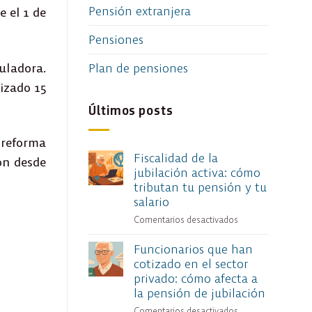
Pensión extranjera
e el 1 de
Pensiones
Plan de pensiones
uladora.
izado 15
Últimos posts
 reforma
Fiscalidad de la
ón desde
jubilación activa: cómo
tributan tu pensión y tu
salario
Comentarios desactivados
en
Fiscalidad
Funcionarios que han
de
cotizado en el sector
la
privado: cómo afecta a
jubilación
activa:
la pensión de jubilación
cómo
Comentarios desactivados
en