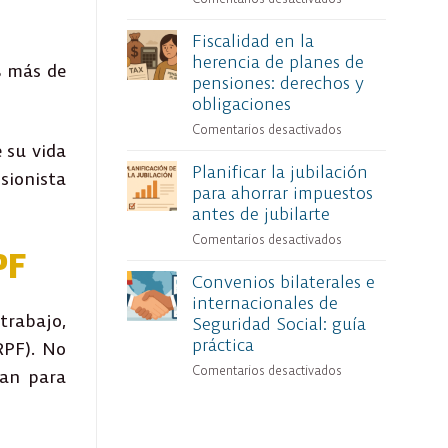
tributan
Funcionarios
tu
Fiscalidad en la
que
pensión
herencia de planes de
han
% más de
y
pensiones: derechos y
cotizado
tu
en
obligaciones
salario
el
Comentarios desactivados
en
sector
 su vida
Fiscalidad
privado:
Planificar la jubilación
en
sionista
cómo
para ahorrar impuestos
la
afecta
antes de jubilarte
herencia
a
de
la
Comentarios desactivados
en
planes
PF
pensión
Planificar
de
Convenios bilaterales e
de
la
pensiones:
internacionales de
jubilación
jubilación
derechos
trabajo
,
Seguridad Social: guía
para
y
ahorrar
práctica
RPF). No
obligaciones
impuestos
Comentarios desactivados
en
man para
antes
Convenios
de
bilaterales
jubilarte
e