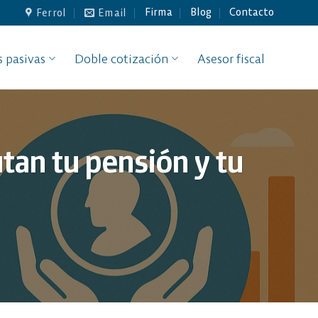
Firma
Blog
Contacto
Ferrol
Email
s pasivas
Doble cotización
Asesor fiscal
utan tu pensión y tu