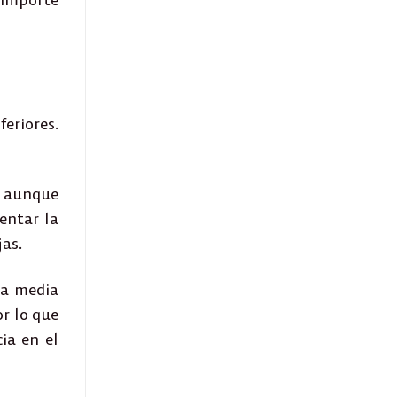
feriores.
o aunque
entar la
jas.
 a media
or lo que
cia en el