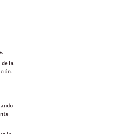
%.
 de la
ación.
utando
nte,
ro la